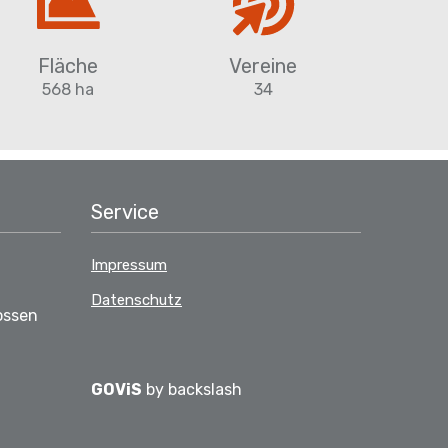
Fläche
Vereine
568 ha
34
Service
Impressum
Datenschutz
ossen
GOViS
by
backslash