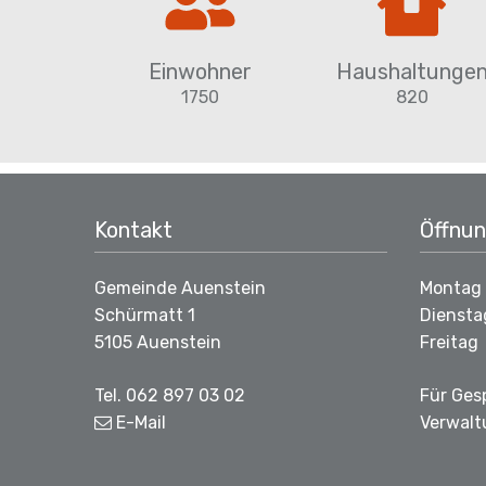
Einwohner
Haushaltunge
1750
820
Footer
Kontakt
Öffnun
Gemeinde Auenstein
Montag
Schürmatt 1
Diensta
5105 Auenstein
Freitag
Tel. 062 897 03 02
Für Ges
E-Mail
Verwalt