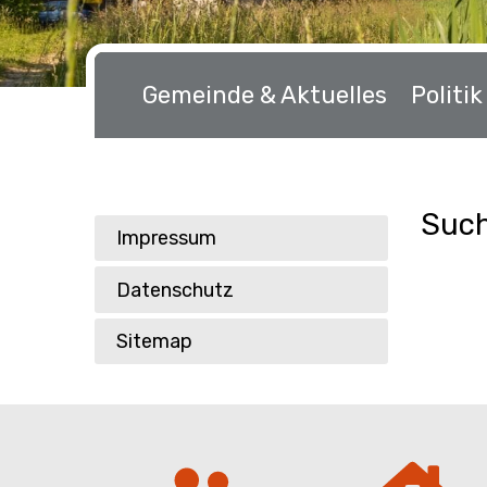
Hauptnavigation
Gemeinde & Aktuelles
Politi
Such
Sie befinden sich hier:
Service
Impressum
Datenschutz
Sitemap
Schnellzugriff