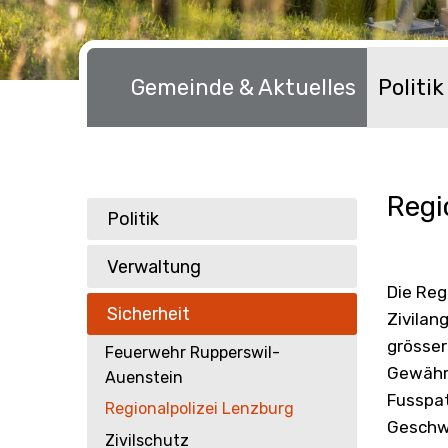
Hauptnavigation
Gemeinde & Aktuelles
Politi
Regi
Sie befinden sich hier:
Politik & Verwaltung
Politik
Verwaltung
Die Reg
Sicherheit
Zivilan
grösser
Feuerwehr Rupperswil-
Gewährl
Auenstein
Fusspat
Regionalpolizei Lenzburg
Geschwi
Zivilschutz