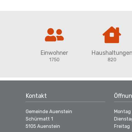
Schnellzugriff
Einwohner
Haushaltunge
1750
820
Footer
Kontakt
Öffnun
Gemeinde Auenstein
Montag
Schürmatt 1
Diensta
5105 Auenstein
Freitag