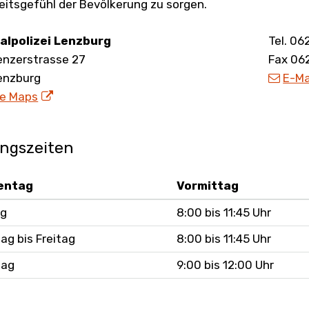
eitsgefühl der Bevölkerung zu sorgen.
sse
alpolizei Lenzburg
Tel. 06
enzerstrasse 27
Fax 06
enzburg
E-Ma
e Maps
ngszeiten
entag
Vormittag
g
8:00 bis 11:45 Uhr
ag bis Freitag
8:00 bis 11:45 Uhr
tag
9:00 bis 12:00 Uhr