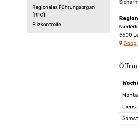
Sicherh
Regionales Führungsorgan
(RFO)
Adre
Region
Pilzkontrolle
Niederl
5600
L
Googl
Öffnu
Woch
Monta
Dienst
Sams